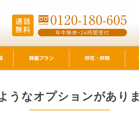
場
葬儀プラン
供花・供物
ようなオプションがあり